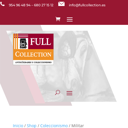
954 96 48 94
–
680 27 15 12
info@fullcollection.es
Inicio
/
Shop
/
Coleccionismo
/ Militar